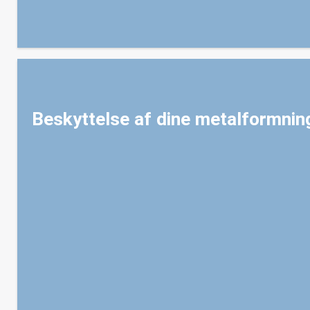
Beskyttelse af dine metalformnin
Oplev potentialet i CCForm Solution til dine metalformnings
uovertruffen slidstyrke og forlænget værktøjslevetid, hvilket
vedligeholdelse og færre produktionsomkostninger.