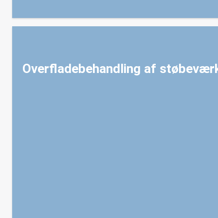
Overfladebehandling af støbeværkt
Optimer din produktion med CCMold Solution til plastformn
til at modstå skadeligt slid og korrosion, reducere vedhæft
du kortere cyklustider og reduceret rengøring/vedligeholdelse