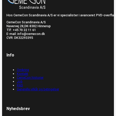
Hos CemeCon Scandinavia A/S er vi specialister i avanceret PVD-overflad
CemeCon Scandinavia A/S
Navervej 28, ​DK-8382 Hinnerup
Tlf: +45 70 22 11 61
E-mail: info@cemecon.dk
CVR: DK32293395
Info
Omkring
Kontakt
CemeCon historier
Job
R&D
Generelle vilkår og betingelser
Nyhedsbrev