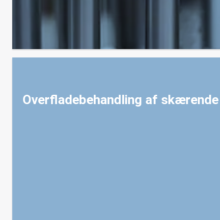
Overfladebehandling af skærende
Belægninger til alle typer skærende værktøjer, udviklet til at 
problemer med fastbrænding. CCCut forlænger værktøjets levet
belægger både nye og efterslebne værktøjer til en lang rækk