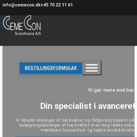
Spring til hovedindhold
Spring til sidefod
info@cemecon.dk
+45 70 22 11 61
BESTILLINGSFORMULAR
Vi gør mere end bare
Din specialist i avancer
Vi tilbyder løsninger af høj kvalitet og rådgivning baseret p
belægningsløsninger af høj kvalitet til en lang række indust
mærkbare besparelser og højere produktkvalitet