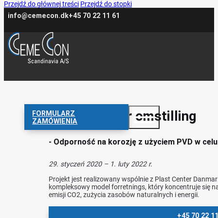
Przejdź do głównej treści
Przejdź do stopki
info@cemecon.dk
+45 70 22 11 61
Grøn cirkulær omstilling
FORMULARZ
ZAMÓWIENIA
- Odporność na korozję z użyciem PVD w celu
29. styczeń 2020 – 1. luty 2022 r.
Projekt jest realizowany wspólnie z Plast Center Dan
kompleksowy model forretnings, który koncentruje się 
emisji CO2, zużycia zasobów naturalnych i energii.
+45 70 22 1